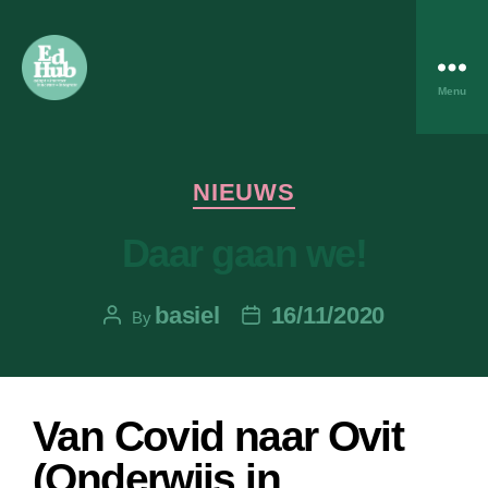
Menu
NIEUWS
Daar gaan we!
basiel
16/11/2020
By
Van Covid naar Ovit
(Onderwijs in