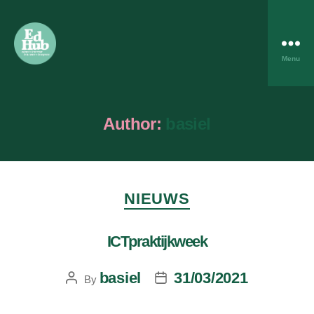
Menu
Author:
basiel
NIEUWS
ICTpraktijkweek
basiel
31/03/2021
By