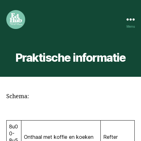
Menu
HOWEST
EDUCATION
HUB
Praktische informatie
Schema:
8u0
0-
Onthaal met koffie en koeken
Refter
8u5