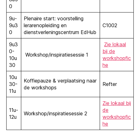
0
9u-
Plenaire start: voorstelling
9u3
lerarenopleiding en
C1002
0
dienstverleningscentrum EdHub
9u3
Zie lokaal
0-
bij de
Workshop/inspiratiesessie 1
10u
workshopfic
30
he
10u
Koffiepauze & verplaatsing naar
30-
Refter
de workshops
11u
Zie lokaal bij
11u-
de
Workshop/inspiratiesessie 2
12u
workshopfic
he