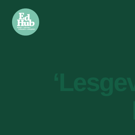
‘Lesge