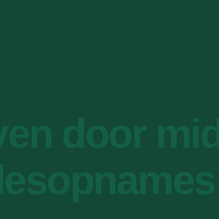
ven door mid
lesopnames