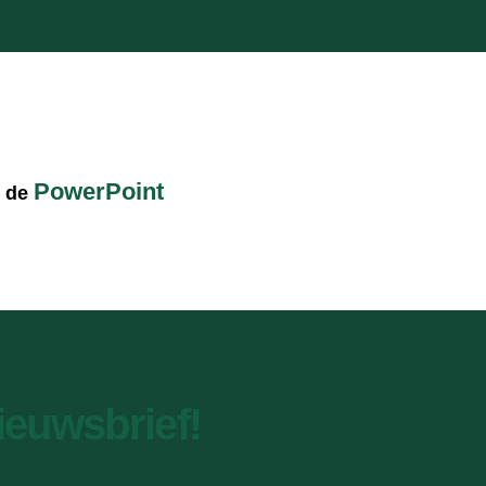
PowerPoint
k de
nieuwsbrief!