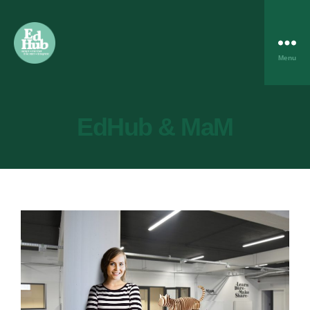
Menu
EdHub & MaM