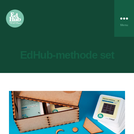
Menu
EdHub-methode set